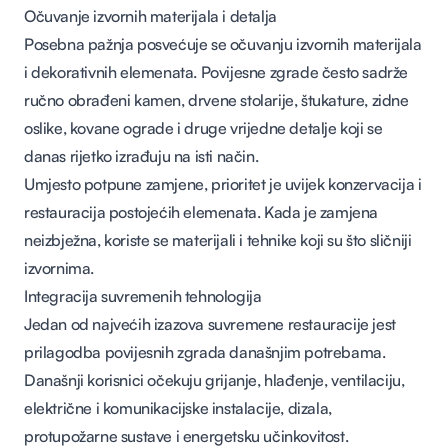
Očuvanje izvornih materijala i detalja
Posebna pažnja posvećuje se očuvanju izvornih materijala
i dekorativnih elemenata. Povijesne zgrade često sadrže
ručno obrađeni kamen, drvene stolarije, štukature, zidne
oslike, kovane ograde i druge vrijedne detalje koji se
danas rijetko izrađuju na isti način.
Umjesto potpune zamjene, prioritet je uvijek konzervacija i
restauracija postojećih elemenata. Kada je zamjena
neizbježna, koriste se materijali i tehnike koji su što sličniji
izvornima.
Integracija suvremenih tehnologija
Jedan od najvećih izazova suvremene restauracije jest
prilagodba povijesnih zgrada današnjim potrebama.
Današnji korisnici očekuju grijanje, hlađenje, ventilaciju,
električne i komunikacijske instalacije, dizala,
protupožarne sustave i energetsku učinkovitost.