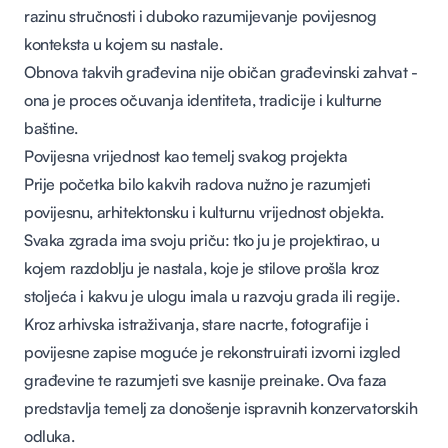
razinu stručnosti i duboko razumijevanje povijesnog
konteksta u kojem su nastale.
Obnova takvih građevina nije običan građevinski zahvat -
ona je proces očuvanja identiteta, tradicije i kulturne
baštine.
Povijesna vrijednost kao temelj svakog projekta
Prije početka bilo kakvih radova nužno je razumjeti
povijesnu, arhitektonsku i kulturnu vrijednost objekta.
Svaka zgrada ima svoju priču: tko ju je projektirao, u
kojem razdoblju je nastala, koje je stilove prošla kroz
stoljeća i kakvu je ulogu imala u razvoju grada ili regije.
Kroz arhivska istraživanja, stare nacrte, fotografije i
povijesne zapise moguće je rekonstruirati izvorni izgled
građevine te razumjeti sve kasnije preinake. Ova faza
predstavlja temelj za donošenje ispravnih konzervatorskih
odluka.